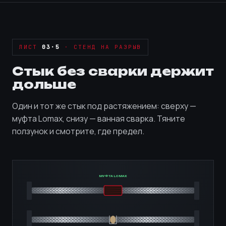
ЛИСТ
03·5
· СТЕНД НА РАЗРЫВ
Стык без сварки держит
дольше
Один и тот же стык под растяжением: сверху —
муфта Lomax, снизу — ванная сварка. Тяните
ползунок и смотрите, где предел.
МУФТА LOMAX