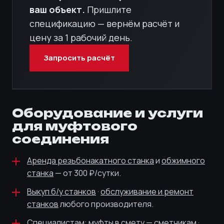
ваш объект.
Пришлите
спецификацию — вернём расчёт и
цену за 1 рабочий день.
Запросить расчёт
Оборудование и услуги
для муфтового
соединения
Аренда резьбонакатного станка
и
обжимного
станка
— от 300 ₽/сутки.
Выкуп б/у станков
·
обслуживание и ремонт
станков
любого производителя.
Специалистам:
муфты в смету — сметчикам
·