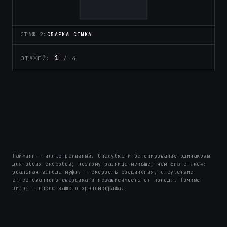
ЭТАЖ 2:
ОПАЛУБКА
1
ЭТАЖЕЙ:
/ 4
0
Тайминг — иллюстративный. Опалубка и бетонирование одинаковы
для обоих способов, поэтому разница меньше, чем «на стыке»:
реальная выгода муфты — скорость соединения, отсутствие
аттестованного сварщика и независимость от погоды. Точные
цифры — после вашего хронометража.