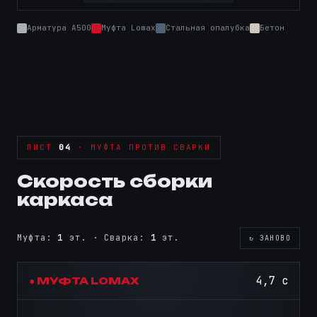
Арматура А500
Муфта Lomax
Стальная опалубка
Бетон
ЛИСТ
04
· МУФТА ПРОТИВ СВАРКИ
Скорость сборки
каркаса
Муфта:
2
эт. · Сварка:
1
эт.
↻ ЗАНОВО
6,4 с
● МУФТА LOMAX