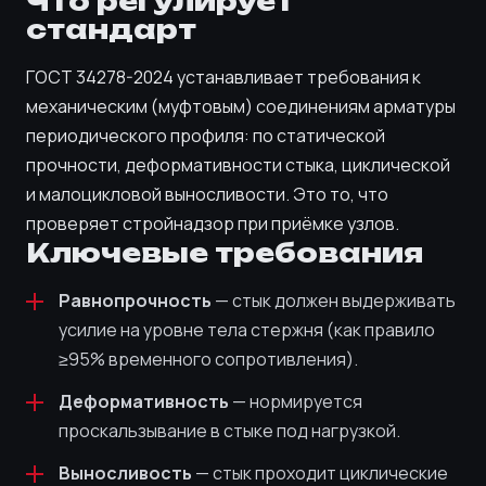
Что регулирует
стандарт
ГОСТ 34278-2024 устанавливает требования к
механическим (муфтовым) соединениям арматуры
периодического профиля: по статической
прочности, деформативности стыка, циклической
и малоцикловой выносливости. Это то, что
проверяет стройнадзор при приёмке узлов.
Ключевые требования
Равнопрочность
— стык должен выдерживать
усилие на уровне тела стержня (как правило
≥95% временного сопротивления).
Деформативность
— нормируется
проскальзывание в стыке под нагрузкой.
Выносливость
— стык проходит циклические