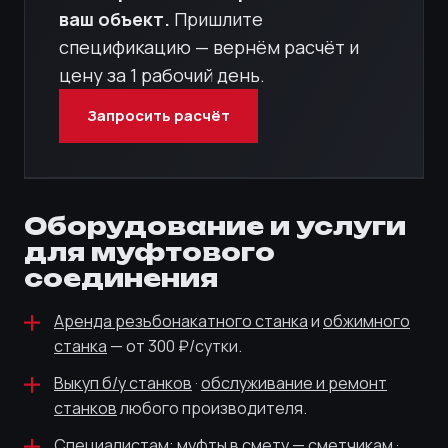
ваш объект.
Пришлите
спецификацию — вернём расчёт и
цену за 1 рабочий день.
Запросить расчёт
Оборудование и услуги
для муфтового
соединения
Аренда резьбонакатного станка
и
обжимного
станка
— от 300 ₽/сутки.
Выкуп б/у станков
·
обслуживание и ремонт
станков
любого производителя.
Специалистам:
муфты в смету — сметчикам
·