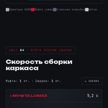
Арматура А500
Муфта Lomax
Стальная опалубка
Бетон
ЛИСТ
04
· МУФТА ПРОТИВ СВАРКИ
Скорость сборки
каркаса
Муфта:
2
эт. · Сварка:
1
эт.
↻ ЗАНОВО
7,3 с
● МУФТА LOMAX