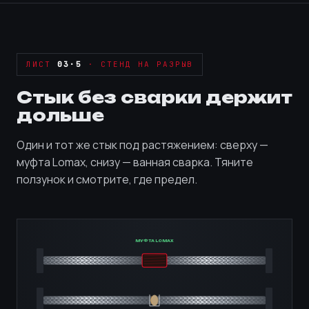
ЛИСТ
03·5
· СТЕНД НА РАЗРЫВ
Стык без сварки держит
дольше
Один и тот же стык под растяжением: сверху —
муфта Lomax, снизу — ванная сварка. Тяните
ползунок и смотрите, где предел.
МУФТА LOMAX