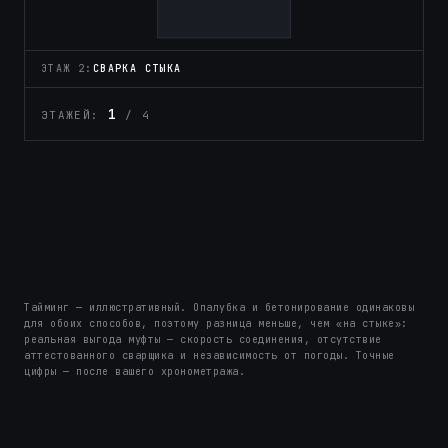
ЭТАЖ 2:
БЕТОН
1
ЭТАЖЕЙ:
/ 4
0
Тайминг — иллюстративный. Опалубка и бетонирование одинаковы
для обоих способов, поэтому разница меньше, чем «на стыке»:
реальная выгода муфты — скорость соединения, отсутствие
аттестованного сварщика и независимость от погоды. Точные
цифры — после вашего хронометража.