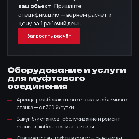
ваш объект.
Пришлите
спецификацию — вернём расчёт и
цену за 1 рабочий день.
Запросить расчёт
Оборудование и услуги
для муфтового
соединения
Аренда резьбонакатного станка
и
обжимного
станка
— от 300 ₽/сутки.
Выкуп б/у станков
·
обслуживание и ремонт
станков
любого производителя.
Специалистам:
муфты в смету — сметчикам
·