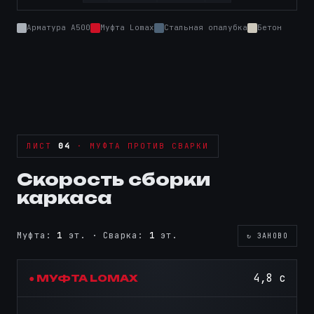
Арматура А500
Муфта Lomax
Стальная опалубка
Бетон
ЛИСТ
04
· МУФТА ПРОТИВ СВАРКИ
Скорость сборки
каркаса
Муфта:
2
эт. · Сварка:
1
эт.
↻ ЗАНОВО
6,9 с
● МУФТА LOMAX