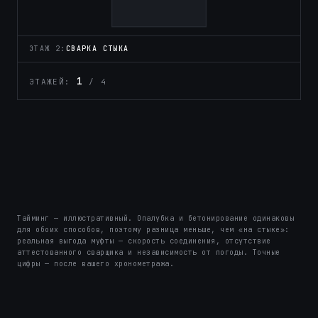
ЭТАЖ 2:
ОПАЛУБКА
1
ЭТАЖЕЙ:
/ 4
0
Тайминг — иллюстративный. Опалубка и бетонирование одинаковы
для обоих способов, поэтому разница меньше, чем «на стыке»:
реальная выгода муфты — скорость соединения, отсутствие
аттестованного сварщика и независимость от погоды. Точные
цифры — после вашего хронометража.