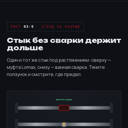
ЛИСТ
03·5
· СТЕНД НА РАЗРЫВ
Стык без сварки держит
дольше
Один и тот же стык под растяжением: сверху —
муфта Lomax, снизу — ванная сварка. Тяните
ползунок и смотрите, где предел.
МУФТА LOMAX