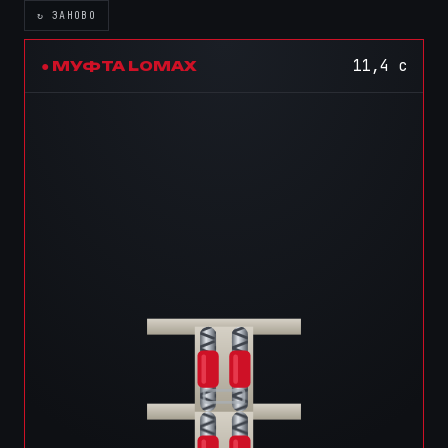
↻ ЗАНОВО
11,4 с
● МУФТА LOMAX