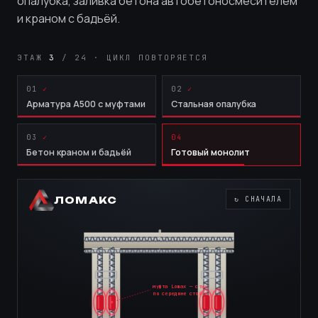
опалубка, заливка бетона автобетоносмесителем
и краном с бадьёй.
ЭТАЖ
4
/ 24 · ЦИКЛ ПОВТОРЯЕТСЯ
01
02
Арматура А500 с муфтами
Стальная опалубка
03
04
Бетон краном и бадьёй
Готовый монолит
ЛОМАКС
↻ СНАЧАЛА
муфта Lomax — стык
по середине стойки