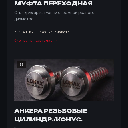
МУФТА ПЕРЕХОДНАЯ
Стык двух арматурных стержней разного
диаметра.
Ø16–40 мм · разный диаметр
Смотреть карточку →
05
АНКЕРА РЕЗЬБОВЫЕ
ЦИЛИНДР./КОНУС.