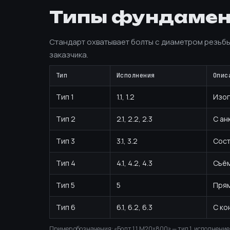
Типы фундамент
Стандарт охватывает болты с диаметром резьб
заказчика.
Тип
Исполнения
Опис
Тип 1
1.1, 1.2
Изог
Тип 2
2.1, 2.2, 2.3
С ан
Тип 3
3.1, 3.2
Сост
Тип 4
4.1, 4.2, 4.3
Съё
Тип 5
5
Пря
Тип 6
6.1, 6.2, 6.3
С ко
Пример обозначения: «Болт 1.1.М20×800» — тип 1, исполнение