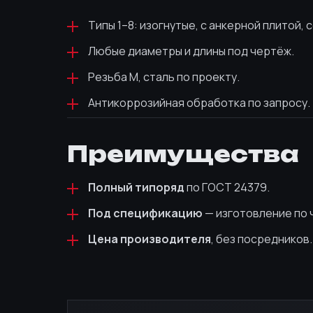
Типы 1–8: изогнутые, с анкерной плитой,
Любые диаметры и длины под чертёж.
Резьба М, сталь по проекту.
Антикоррозийная обработка по запросу.
Преимущества
Полный типоряд
по ГОСТ 24379.
Под спецификацию
— изготовление по 
Цена производителя
, без посредников.