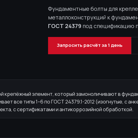
Фундаментные болты для крепле
металлоконструкций к фундамен
ГОСТ 24379
под спецификацию п
Запросить расчёт за 1 день
ой крепёжный элемент, который замоноличивают в фунда
ает все типы 1–6 по ГОСТ 24379.1-2012 (изогнутые, с анк
екта, с сертификатами и антикоррозийной обработкой.