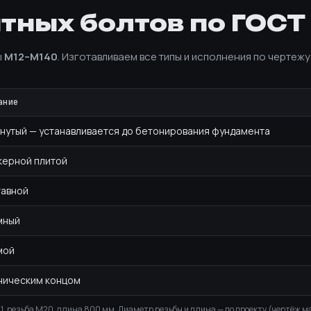
ных болтов по ГОСТ 
ы
М12–М140
. Изготавливаем все типы и исполнения по чертежу
ание
нутый — устанавливается до бетонирования фундамента
керной плитой
авной
мный
мой
ническим концом
 1, резьба М20, длина 800 мм. Диаметр резьбы и длина — по проекту (чертёж 