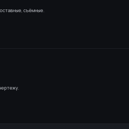
 составные, съёмные.
чертежу.