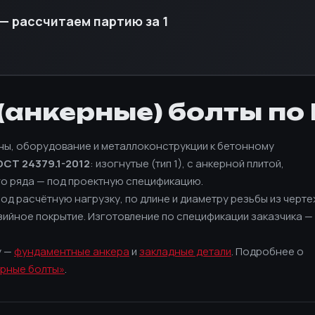
— рассчитаем партию за 1
анкерные) болты по
ны, оборудование и металлоконструкции к бетонному
ОСТ 24379.1-2012
: изогнутые (тип 1), с анкерной плитой,
го ряда — под проектную спецификацию.
од расчётную нагрузку, по длине и диаметру резьбы из черт
ийное покрытие. Изготовление по спецификации заказчика —
у —
фундаментные анкера
и
закладные детали
. Подробнее о
рные болты»
.